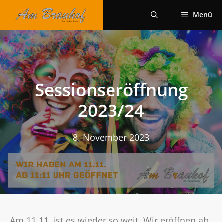
Zum
Menü
Inhalt
springen
Sessionseröffnung
2023/24
8. November 2023
Am 11.11. ist es wieder so weit. Wir eröffnen ab